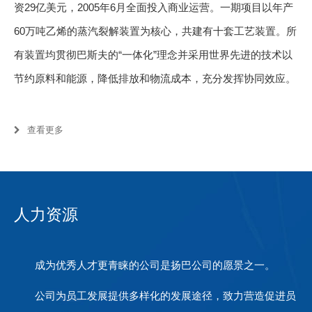
资29亿美元，2005年6月全面投入商业运营。一期项目以年产
60万吨乙烯的蒸汽裂解装置为核心，共建有十套工艺装置。所
有装置均贯彻巴斯夫的“一体化”理念并采用世界先进的技术以
节约原料和能源，降低排放和物流成本，充分发挥协同效应。
公司还拥有一个天然气蒸汽联合循环发电厂和数个国际码头，
保证能源供应和物流运输。
查看更多
2009年9月，公司启动二期项目建设，总投资约14亿美
元，2012年1月投入商业运营。将蒸汽裂解装置扩建至年产74
万吨乙烯；同时扩建了原有的环氧乙...
人力资源
成为优秀人才更青睐的公司是扬巴公司的愿景之一。
公司为员工发展提供多样化的发展途径，致力营造促进员