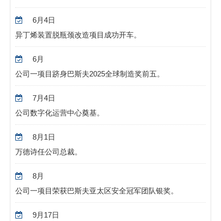
6
月
4
日
异丁烯装置脱瓶颈改造项目成功开车。
6
月
公司一项目跻身巴斯夫
2025
全球制造奖前五。
7
月
4
日
公司数字化运营中心奠基。
8
月
1
日
万德诗任公司总裁。
8
月
公司一项目荣获巴斯夫亚太区安全冠军团队银奖。
9
月
17
日