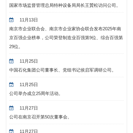
国家市场监督管理总局特种设备局局长王贇松访问公司。
11
月
13
日
南京市企业联合会、南京市企业家协会联合发布
2025
年南
京百强企业榜单，公司荣登制造业百强第
9
位、综合百强第
29
位。
11
月
25
日
中国石化集团公司董事长、党组书记侯启军调研公司。
11
月
25
日
公司举办成立
25
周年活动。
11
月
27
日
公司在南京召开第
50
次董事会。
11
月
27
日