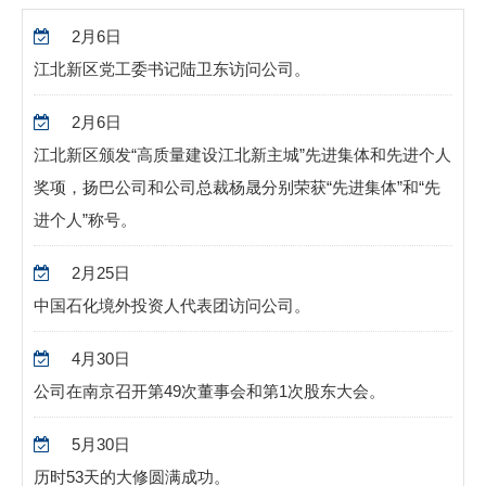
2
月
6
日
江北新区党工委书记陆卫东访问公司。
2
月
6
日
江北新区颁发
“
高质量建设江北新主城
”
先进集体和先进个人
奖项，扬巴公司和公司总裁杨晟分别荣获
“
先进集体
”
和
“
先
进个人
”
称号。
2
月
25
日
中国石化境外投资人代表团访问公司。
4
月
30
日
公司在南京召开第
49
次董事会和第
1
次股东大会。
5
月
30
日
历时
53
天的大修圆满成功。